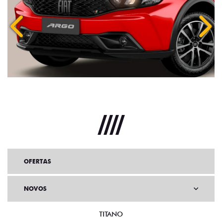
Anterior
Próx
OFERTAS
NOVOS
TITANO