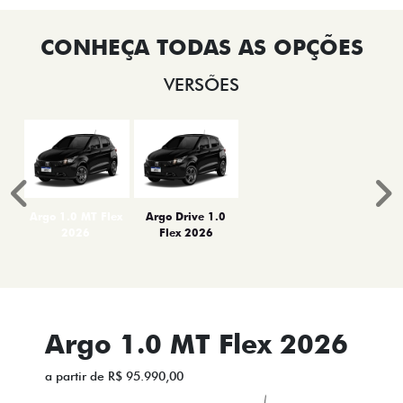
VERSÕES
Anterior
P
Argo 1.0 MT Flex
Argo Drive 1.0
2026
Flex 2026
Argo 1.0 MT Flex 2026
a partir de R$ 95.990,00