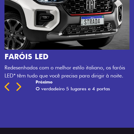
faróis
oite.