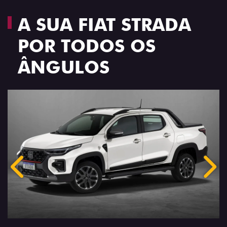
A SUA FIAT STRADA
POR TODOS OS
ÂNGULOS
Anterior
Próx