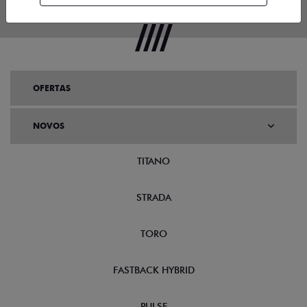
OFERTAS
NOVOS
TITANO
STRADA
TORO
FASTBACK HYBRID
PULSE