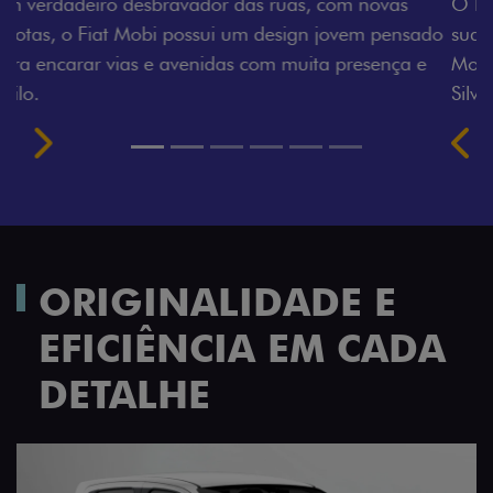
O Fiat Mobi tem sempre uma opção de cor que é a
sua cara. Escolha entre o Preto Vulcano, Vermelho
Montecarlo, Branco Banchisa, Prata Bari e Cinza
Silverstone.
Próximo
Previous
Next
Rodas de liga leve
ORIGINALIDADE E
EFICIÊNCIA EM CADA
DETALHE