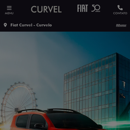
MENU
CONTATO
Fiat Curvel - Curvelo
Alterar
ESTOU INTERESSADO
Versão escolhida