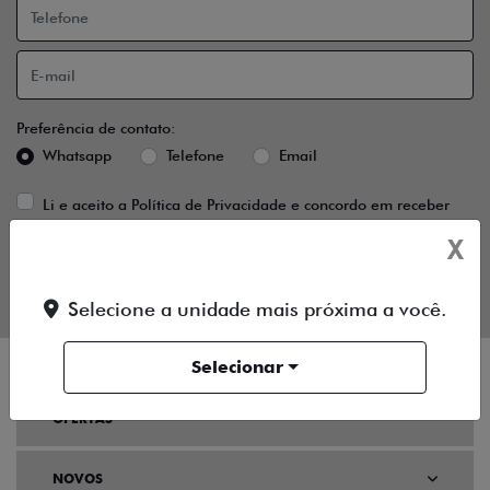
Preferência de contato:
Whatsapp
Telefone
Email
Li e aceito a
Política de Privacidade
e concordo em receber
comunicações da concessionária.
X
ENTRAR EM CONTATO
Selecione a unidade mais próxima a você.
Selecionar
OFERTAS
NOVOS