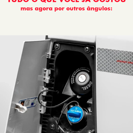
mas agora por outros ângulos:
: