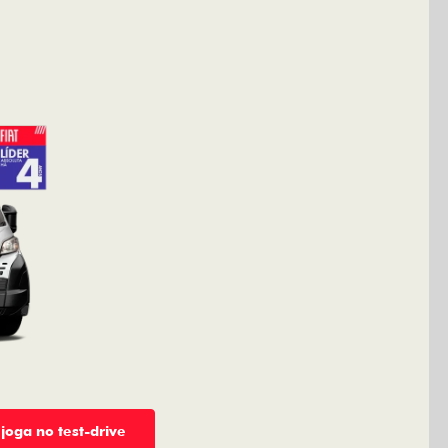
 joga no test-drive