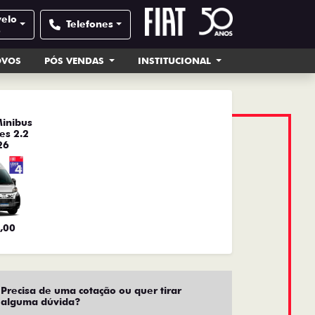
velo
Telefones
e
OVOS
PÓS VENDAS
INSTITUCIONAL
inibus
es 2.2
26
,00
Precisa de uma cotação ou quer tirar
alguma dúvida?