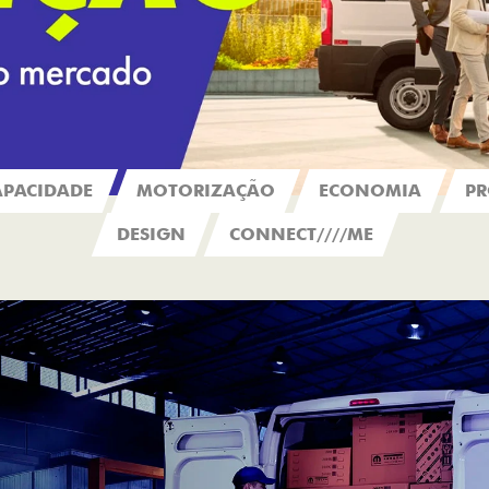
APACIDADE
MOTORIZAÇÃO
ECONOMIA
PR
DESIGN
CONNECT////ME