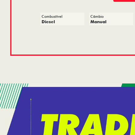
Combustível
Câmbio
Diesel
Manual