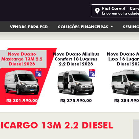
Fiat Curvel - Cur
Estou em outra cidad
VENDAS PARA PCD
SOLUÇÕES FINANCEIRAS
SEMIN
Novo Ducato
Novo Ducato Minibus
Novo Ducato M
Maxicargo 13M 2.2
Comfort 18 Lugares
Luxo 16 Lugar
Diesel 2026
2.2 Diesel 2026
Diesel 20
R$ 301.990,00
R$ 375.990,00
R$ 384.990
CARGO 13M 2.2 DIESEL