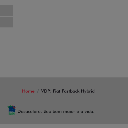
Home
VDP: Fiat Fastback Hybrid
Desacelere. Seu bem maior é a vida.