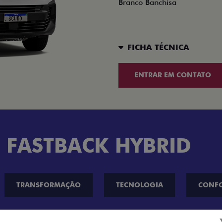
Branco Banchisa
FICHA TÉCNICA
ENTRAR EM CONTATO
 FASTBACK HYBRID
TRANSFORMAÇÃO
TECNOLOGIA
CONF