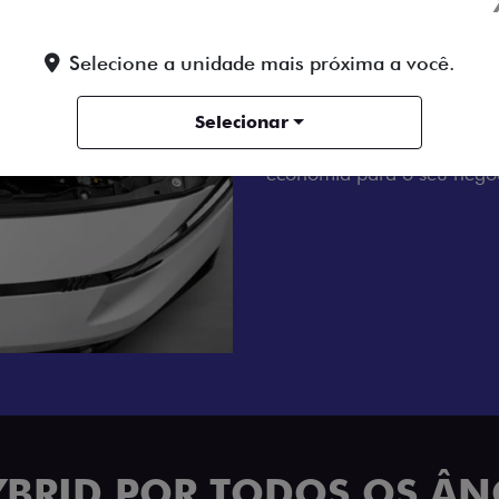
MOTOR A DIE
Tenha um dia a dia sem es
Selecione a unidade mais próxima a você.
motor 2.2 Turbo Diesel de
com transmissão manual de
Selecionar
até nas jornadas de trabal
economia para o seu negóc
YBRID POR TODOS OS Â