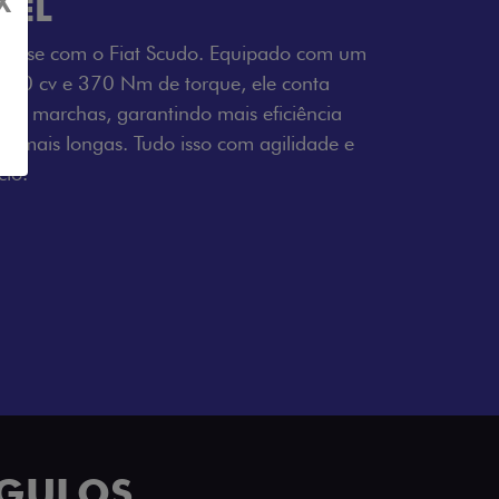
X
SEL
tresse com o Fiat Scudo. Equipado com um
 150 cv e 370 Nm de torque, ele conta
 6 marchas, garantindo mais eficiência
ho mais longas. Tudo isso com agilidade e
io.
NGULOS