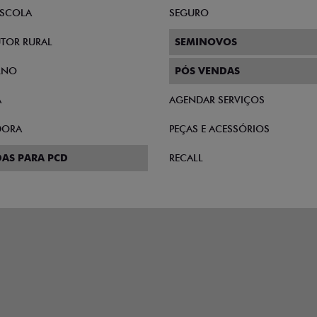
AS DIRETAS
PLANO FAZENDEIRO
E MICROEMPRESÁRIO
CONSÓRCIO
SCOLA
SEGURO
TOR RURAL
SEMINOVOS
RNO
PÓS VENDAS
A
AGENDAR SERVIÇOS
DORA
PEÇAS E ACESSÓRIOS
AS PARA PCD
RECALL