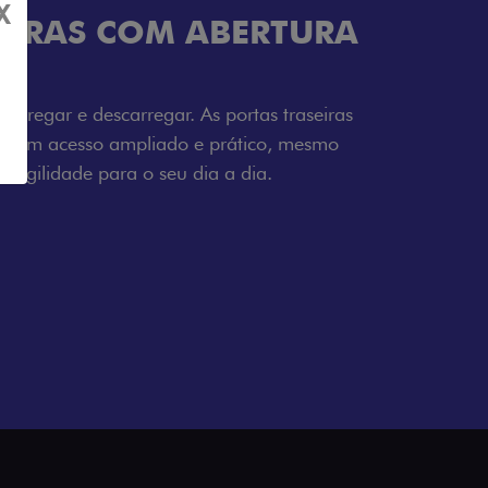
X
RA
ras
mo