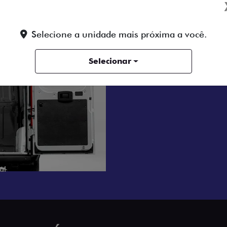
TAS TRASEIRAS COM ABERTU
270°
Selecione a unidade mais próxima a você.
ilidade na hora de carregar e descarregar. As portas trasei
Selecionar
rtura de 270° oferecem acesso ampliado e prático, mes
ços apertados. Mais agilidade para o seu dia a dia.