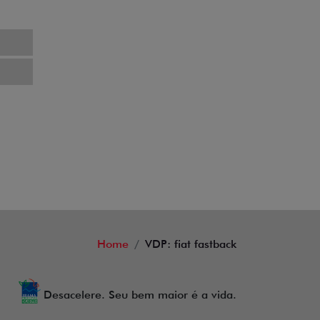
AGENDE UM TEST DRIVE
Home
VDP: fiat fastback