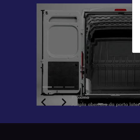
POR
DE 
Mais fac
com abe
em espa
Previous
Next