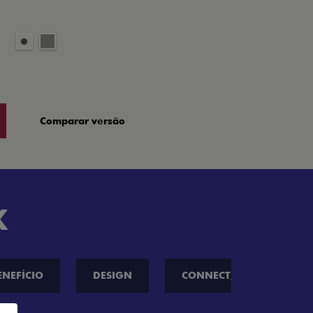
Comparar versão
K
ENEFÍCIO
DESIGN
CONNECT////ME