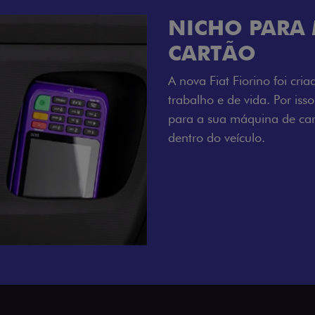
CHAVE COM 
Agora, a chave da sua nov
distância, e não mais som
esse que trazem ainda mais