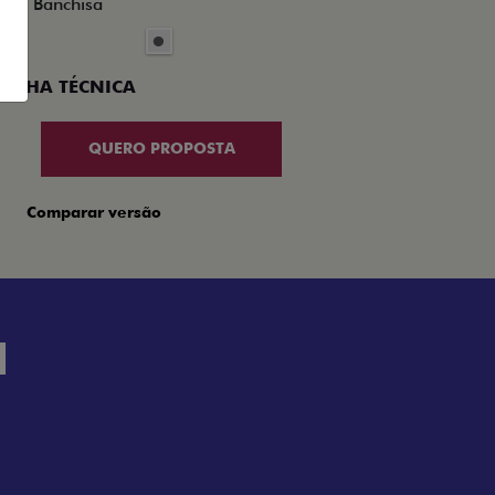
nco Banchisa
FICHA TÉCNICA
QUERO PROPOSTA
Comparar versão
H