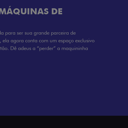
TELECOMANDO
a Fiorino pode abrir o veículo também à
ente pela fechadura. São detalhes como
 fluidez para o seu dia de trabalho.