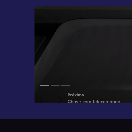
Próximo
Previous
Next
Porta-luvas com iluminação