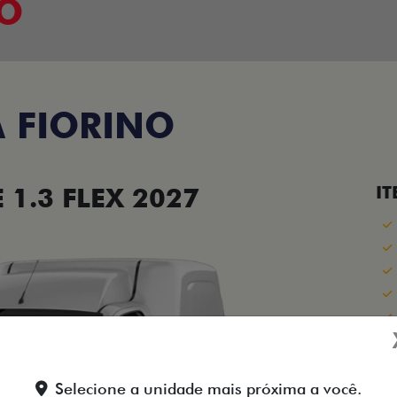
VO
 FIORINO
1.3 FLEX 2027
IT
+
Selecione a unidade mais próxima a você.