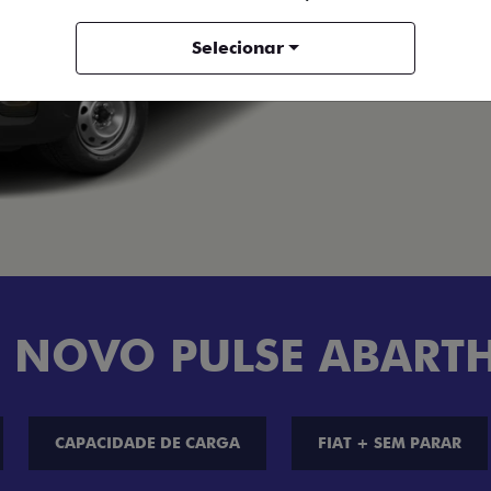
Bra
Selecionar
 NOVO PULSE ABART
CAPACIDADE DE CARGA
FIAT + SEM PARAR