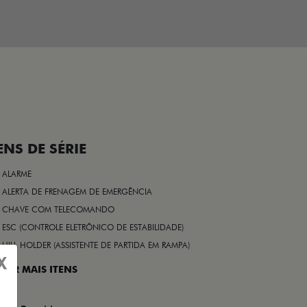
ENS DE SÉRIE
ALARME
ALERTA DE FRENAGEM DE EMERGÊNCIA
CHAVE COM TELECOMANDO
ESC (CONTROLE ELETRÔNICO DE ESTABILIDADE)
HILL HOLDER (ASSISTENTE DE PARTIDA EM RAMPA)
X
 VER MAIS ITENS