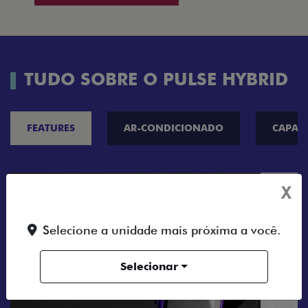
TUDO SOBRE O PULSE HYBRID
FEATURES
AR-CONDICIONADO
CAPAC
X
Selecione a unidade mais próxima a você.
Selecionar