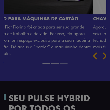
CHAVE COM TELECOMANDO
nde
Agora, a chave da sua nova Fiorino pode abrir o
gora
veículo também à distância, e não mais somente p
áquina
fechadura. São detalhes como esse que trazem ai
 dentro
mais fluidez para o seu dia de trabalho.
Previous
Next
SEU PULSE HYBRID
POR TODOS OS