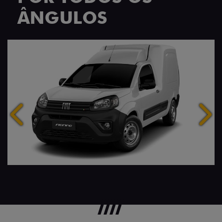
ÂNGULOS
Anterior
Próx