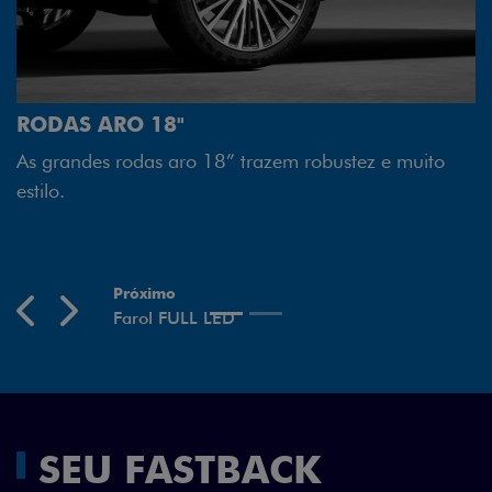
FAROL FULL LE
Tecnologia dos far
 18"
melhor luminosidad
as aro 18” trazem robustez e muito
economia para voc
Previous
Next
SEU FASTBACK