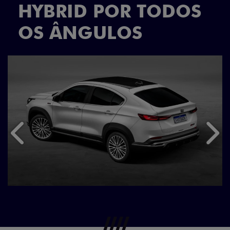
HYBRID POR TODOS
OS ÂNGULOS
Anterior
Próx