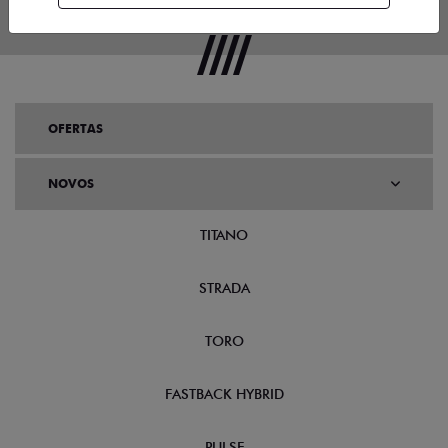
OFERTAS
NOVOS
TITANO
STRADA
TORO
FASTBACK HYBRID
PULSE