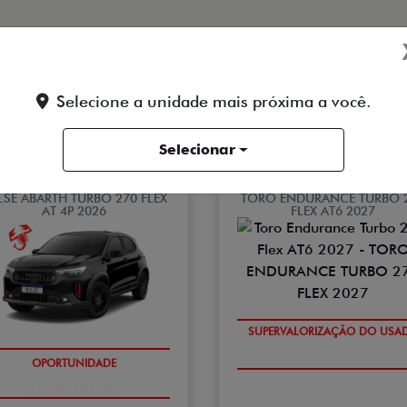
Selecione a unidade mais próxima a você.
ostar de:
Selecionar
PULSE ABARTH
TORO
LSE ABARTH TURBO 270 FLEX
TORO ENDURANCE TURBO 
AT 4P 2026
FLEX AT6 2027
COM USADO NA TROCA
SAIA DE FIAT 0KM