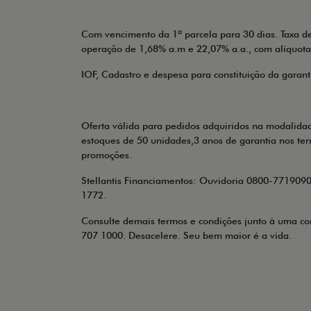
Com vencimento da 1ª parcela para 30 dias. Taxa de
operação de 1,68% a.m e 22,07% a.a., com alíquota
IOF, Cadastro e despesa para constituição da garanti
Oferta válida para pedidos adquiridos na modalida
estoques de 50 unidades,3 anos de garantia nos ter
promoções.
Stellantis Financiamentos: Ouvidoria 0800-7719090,
1772.
Consulte demais termos e condições junto à uma con
707 1000. Desacelere. Seu bem maior é a vida.