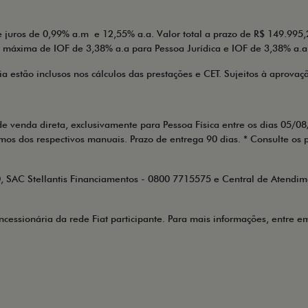
 juros de 0,99% a.m e 12,55% a.a. Valor total a prazo de R$ 149.995,
 máxima de IOF de 3,38% a.a para Pessoa Jurídica e IOF de 3,38% a.a 
a estão inclusos nos cálculos das prestações e CET. Sujeitos à aprovaç
de venda direta, exclusivamente para Pessoa Física entre os dias 05
mos dos respectivos manuais. Prazo de entrega 90 dias. * Consulte os 
 SAC Stellantis Financiamentos - 0800 7715575 e Central de Atendime
cessionária da rede Fiat participante. Para mais informações, entre e