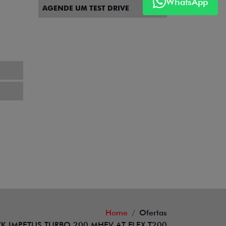
WhatsApp
AGENDE UM TEST DRIVE
Home
Ofertas
K IMPETUS TURBO 200 MHEV AT FLEX T200