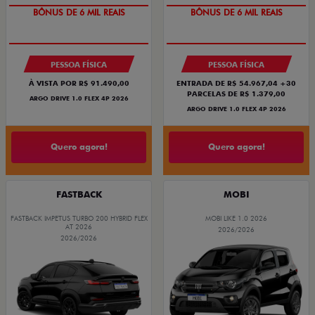
BÔNUS DE 6 MIL REAIS
BÔNUS DE 6 MIL REAIS
PESSOA FÍSICA
PESSOA FÍSICA
À VISTA POR R$ 91.490,00
ENTRADA DE R$ 54.967,04 +30
PARCELAS DE R$ 1.379,00
ARGO DRIVE 1.0 FLEX 4P 2026
ARGO DRIVE 1.0 FLEX 4P 2026
Quero agora!
Quero agora!
FASTBACK
MOBI
FASTBACK IMPETUS TURBO 200 HYBRID FLEX
MOBI LIKE 1.0 2026
AT 2026
2026/2026
2026/2026