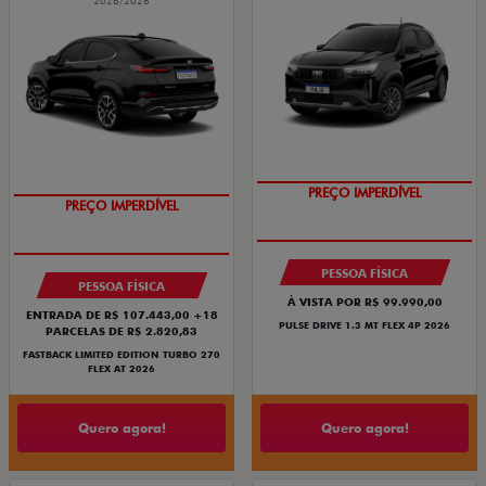
2026/2026
PREÇO IMPERDÍVEL
PREÇO IMPERDÍVEL
PESSOA FÍSICA
PESSOA FÍSICA
À VISTA POR R$ 99.990,00
ENTRADA DE R$ 107.443,00 +18
PULSE DRIVE 1.3 MT FLEX 4P 2026
PARCELAS DE R$ 2.820,83
FASTBACK LIMITED EDITION TURBO 270
FLEX AT 2026
Quero agora!
Quero agora!