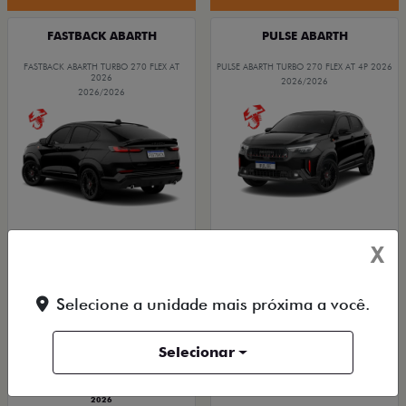
FASTBACK ABARTH
PULSE ABARTH
FASTBACK ABARTH TURBO 270 FLEX AT
PULSE ABARTH TURBO 270 FLEX AT 4P 2026
2026
2026/2026
2026/2026
SAIA DE FIAT 0KM
SAIA DE FIAT 0KM
X
TAXA ZERO
TAXA ZERO
Selecione a unidade mais próxima a você.
PESSOA FÍSICA
PESSOA FÍSICA
ENTRADA DE R$ 104.728,61 +18
Selecionar
ENTRADA DE R$ 118.434,84 +18
PARCELAS DE R$ 2.759,00
PARCELAS DE R$ 3.089,00
PULSE ABARTH TURBO 270 FLEX AT 4P
FASTBACK ABARTH TURBO 270 FLEX AT
2026
2026