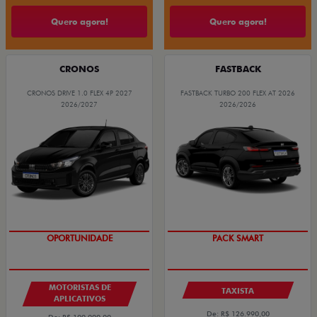
Quero agora!
Quero agora!
CRONOS
FASTBACK
CRONOS DRIVE 1.0 FLEX 4P 2027
FASTBACK TURBO 200 FLEX AT 2026
2026/2027
2026/2026
OPORTUNIDADE
PACK SMART
MOTORISTAS DE
TAXISTA
APLICATIVOS
De: R$ 126.990,00