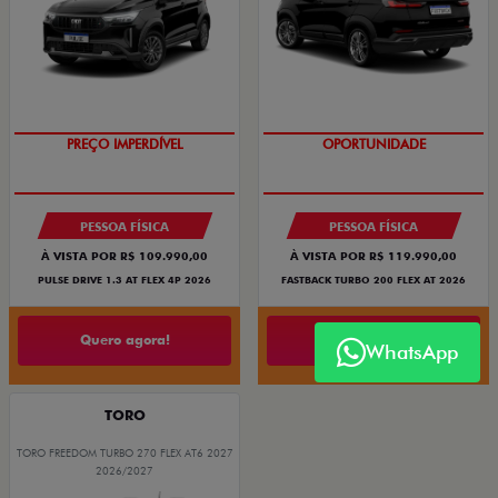
O SUV AUTOMÁTICO MAIS
BARATO DO BRASIL
OPORTUNIDADE
PREÇO IMPERDÍVEL
PESSOA FÍSICA
PESSOA FÍSICA
À VISTA POR R$ 109.990,00
À VISTA POR R$ 119.990,00
PULSE DRIVE 1.3 AT FLEX 4P 2026
FASTBACK TURBO 200 FLEX AT 2026
Quero agora!
Quero agora!
WhatsApp
TORO
TORO FREEDOM TURBO 270 FLEX AT6 2027
2026/2027