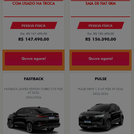
COM USADO NA TROCA
SAIA DE FIAT 0KM
PREÇO IMPERDÍVEL
PESSOA FÍSICA
PESSOA FÍSICA
De: R$ 167.490,00
De: R$ 183.490,00
R$ 147.490,00
R$ 156.390,00
Quero agora!
Quero agora!
FASTBACK
PULSE
FASTBACK LIMITED EDITION TURBO 270 FLEX
PULSE DRIVE 1.3 MT FLEX 4P 2026
AT 2026
2026/2026
2026/2026