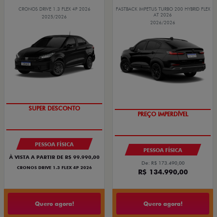
CRONOS DRIVE 1.3 FLEX 4P 2026
FASTBACK IMPETUS TURBO 200 HYBRID FLEX
AT 2026
2025/2026
2026/2026
BÔNUS DE ATÉ R$ 14 MIL
SUPER DESCONTO
PREÇO IMPERDÍVEL
OPORTUNIDADE
PESSOA FÍSICA
PESSOA FÍSICA
À VISTA A PARTIR DE R$ 99.990,00
De: R$ 173.490,00
CRONOS DRIVE 1.3 FLEX 4P 2026
R$ 134.990,00
Quero agora!
Quero agora!