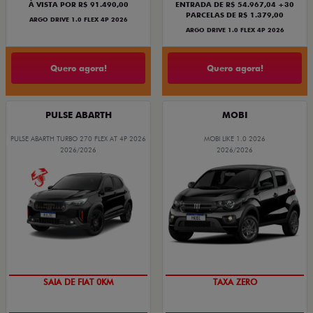
À VISTA POR R$ 91.490,00
ENTRADA DE R$ 54.967,04 +30
PARCELAS DE R$ 1.379,00
ARGO DRIVE 1.0 FLEX 4P 2026
ARGO DRIVE 1.0 FLEX 4P 2026
Quero agora!
Quero agora!
PULSE ABARTH
MOBI
PULSE ABARTH TURBO 270 FLEX AT 4P 2026
MOBI LIKE 1.0 2026
2026/2026
2026/2026
PREÇO IMPERDÍVEL
SAIA DE FIAT 0KM
TAXA ZERO
OPORTUNIDADE