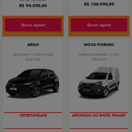
De: R$ 109.990,00
R$ 100.990,00
R$ 94.590,00
Quero agora!
Quero agora!
ARGO
NOVA FIORINO
ARGO DRIVE 1.0 FLEX 4P 2026
FIORINO ENDURANCE 1.3 FLEX
2026/2026
2026/2027
OPORTUNIDADE
APROVADO NO BNDES FINAME*