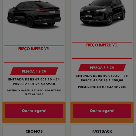
OPORTUNIDADE
PREÇO IMPERDÍVEL
PREÇO IMPERDÍVEL
OPORTUNIDADE
PESSOA FÍSICA
PESSOA FÍSICA
ENTRADA DE R$ 60.070,57 +36
ENTRADA DE R$ 67.661,10 +24
PARCELAS DE R$ 1.489,00
PARCELAS DE R$ 6.152,10
PULSE DRIVE 1.3 MT FLEX 4P 2026
FASTBACK IMPETUS TURBO 200 HYBRID
FLEX AT 2026
Quero agora!
Quero agora!
CRONOS
FASTBACK