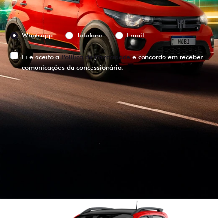
Preferência de contato:
Whatsapp
Telefone
Email
Li e aceito a
Política de Privacidade
e concordo em receber
comunicações da concessionária.
ENTRAR EM CONTATO
VISUALIZE O
VEÍCULO EM
360°