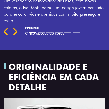
O Fiat Mobi tem sempre uma opção de cor que é a
sua cara. Escolha entre o Preto Vulcano, Vermelho
Montecarlo, Branco Banchisa, Prata Bari e Cinza
Silverstone.
Próximo
Previous
Next
Rodas de liga leve
ORIGINALIDADE E
EFICIÊNCIA EM CADA
DETALHE