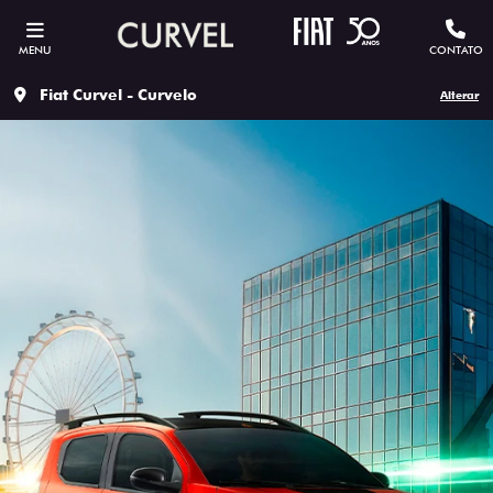
MENU
CONTATO
Fiat Curvel - Curvelo
Alterar
ESTOU INTERESSADO
Versão escolhida