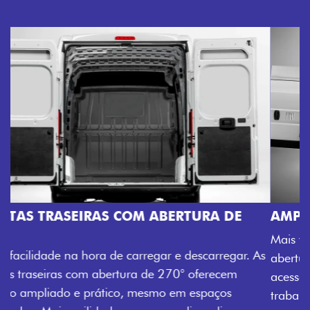
AMPLA ABERTURA DA PORTA LATERAL
Mais versatilidade para o seu carregamento. A ampla
abertura da porta lateral do Novo Ducato facilita o
acesso à carga, otimizando tempo e tornando o
trabalho mais eficiente, onde quer que você esteja.