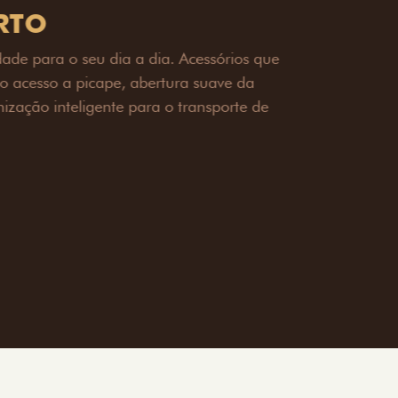
OAD
ualquer desafio. O Pack off-road combina
é 3,5 toneladas, alargadores de para-
ecendo mais capacidade de reboque,
oceria e um visual ainda mais imponente
rreno com confiança.
ia