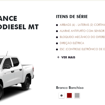
ANCE
ITENS DE SÉRIE
ODIESEL MT
AIRBAGS (6) - LATERAIS (2) CORTIN
ALARME ANTIFURTO COM SENSOR 
BLOQUEIO MECÂNICO DO DIFEREN
DIREÇÃO ELÉTRICA
ESC (CONTROLE ELETRÔNICO DE E
VER MAIS
Branco Banchisa