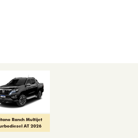
itano Ranch Multijet
urbodiesel AT 2026