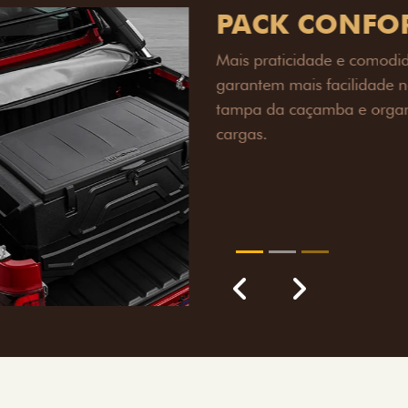
PACK OFF-R
Prepare sua picape para q
engate de reboque para at
lamas e overbumper, ofer
proteção extra para a carr
para enfrentar qualquer te
Próximo
Previous
Next
Pack tecnolog