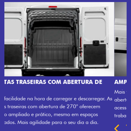
AMPLA ABERTURA DA PORTA LATERAL
Mais versatilidade para o seu carregamento. A ampla
abertura da porta lateral do Novo Ducato facilita o
acesso à carga, otimizando tempo e tornando o
trabalho mais eficiente, onde quer que você esteja.
Próximo
Previous
Next
TRANSFORMAÇÃO HOMOLOGADA