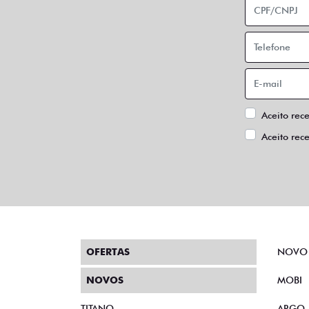
Aceito rec
Aceito rec
OFERTAS
NOVO
NOVOS
MOBI
TITANO
ARGO