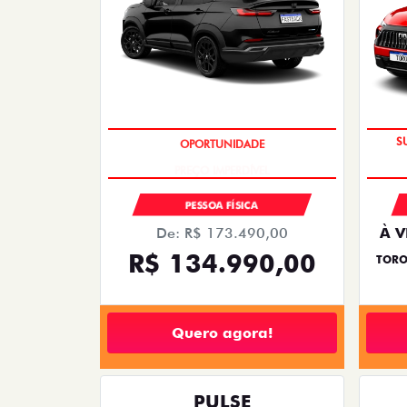
PREÇO IMPERDÍVEL
PESSOA FÍSICA
De: R$ 173.490,00
À V
R$ 134.990,00
TORO
Quero agora!
PULSE