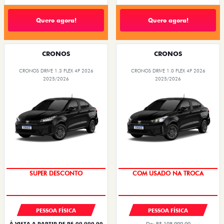
Quero agora!
Quero agora!
CRONOS
CRONOS
CRONOS DRIVE 1.3 FLEX 4P 2026
CRONOS DRIVE 1.0 FLEX 4P 2026
2025/2026
2025/2026
SUPER DESCONTO
COM USADO NA TROCA
PESSOA FÍSICA
PESSOA FÍSICA
À VISTA A PARTIR DE R$ 99.990,00
De: R$ 108.990,00