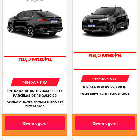
2026/2026
PREÇO IMPERDÍVEL
PREÇO IMPERDÍVEL
PESSOA FÍSICA
PESSOA FÍSICA
À VISTA POR R$ 99.990,00
ENTRADA DE R$ 107.443,00 +18
PULSE DRIVE 1.3 MT FLEX 4P 2026
PARCELAS DE R$ 2.820,83
FASTBACK LIMITED EDITION TURBO 270
FLEX AT 2026
Quero agora!
Quero agora!