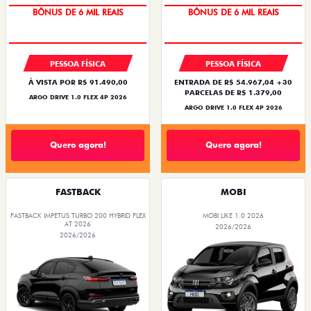
BÔNUS DE 6 MIL REAIS
BÔNUS DE 6 MIL REAIS
PESSOA FÍSICA
PESSOA FÍSICA
À VISTA POR R$ 91.490,00
ENTRADA DE R$ 54.967,04 +30
PARCELAS DE R$ 1.379,00
ARGO DRIVE 1.0 FLEX 4P 2026
ARGO DRIVE 1.0 FLEX 4P 2026
Quero agora!
Quero agora!
FASTBACK
MOBI
FASTBACK IMPETUS TURBO 200 HYBRID FLEX
MOBI LIKE 1.0 2026
AT 2026
2026/2026
2026/2026