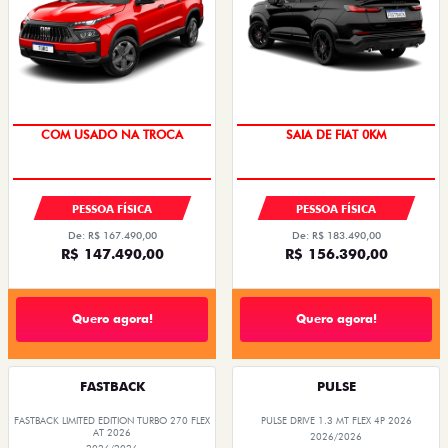
COM USADO NA TROCA
SAIA DE FIAT 0KM
PESSOA FÍSICA
PESSOA FÍSICA
De: R$ 167.490,00
De: R$ 183.490,00
R$ 147.490,00
R$ 156.390,00
Quero agora!
Quero agora!
FASTBACK
PULSE
FASTBACK LIMITED EDITION TURBO 270 FLEX
PULSE DRIVE 1.3 MT FLEX 4P 2026
AT 2026
2026/2026