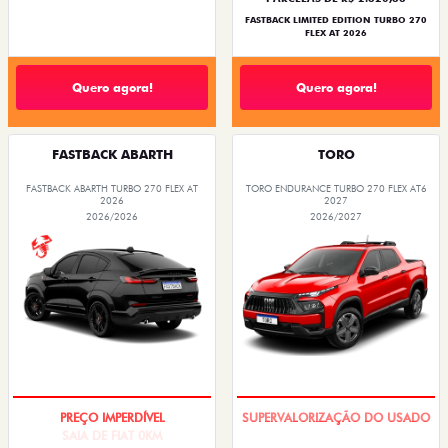
FASTBACK LIMITED EDITION TURBO 270
FLEX AT 2026
Quero agora!
Quero agora!
FASTBACK ABARTH
TORO
FASTBACK ABARTH TURBO 270 FLEX AT
TORO ENDURANCE TURBO 270 FLEX AT6
2026
2027
2026/2026
2026/2027
SAIA DE FIAT 0KM
COM USADO NA TROCA