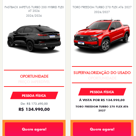
FASTBACK IMPETUS TURBO 200 HYBRID FLEX
TORO FREEDOM TURBO 270 FLEX AT6 2027
AT 2026
2026/2027
2026/2026
OPORTUNIDADE
PREÇO IMPERDÍVEL
PESSOA FÍSICA
PESSOA FÍSICA
À VISTA POR R$ 134.990,00
De: R$ 173.490,00
TORO FREEDOM TURBO 270 FLEX AT6
R$ 134.990,00
2027
Quero agora!
Quero agora!