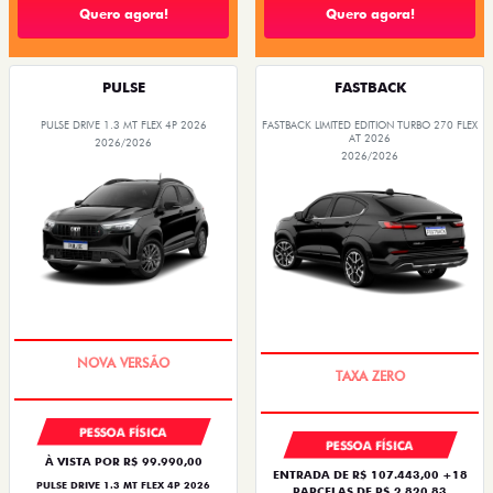
Quero agora!
Quero agora!
PULSE
FASTBACK
PULSE DRIVE 1.3 MT FLEX 4P 2026
FASTBACK LIMITED EDITION TURBO 270 FLEX
AT 2026
2026/2026
2026/2026
PREÇO IMPERDÍVEL
PREÇO IMPERDÍVEL
PESSOA FÍSICA
PESSOA FÍSICA
À VISTA POR R$ 99.990,00
ENTRADA DE R$ 107.443,00 +18
PULSE DRIVE 1.3 MT FLEX 4P 2026
PARCELAS DE R$ 2.820,83