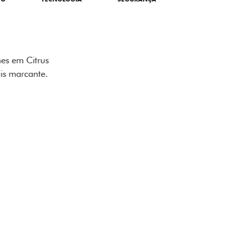
TILIZADOS
apô e nas laterais reforçam a identidade
á de comemorativa.
 série