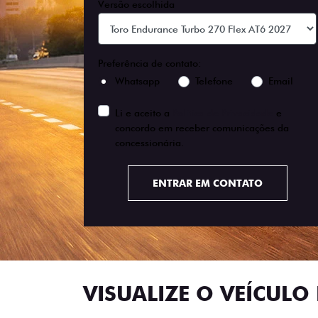
Versão escolhida
Preferência de contato:
Whatsapp
Telefone
Email
Li e aceito a
Política de Privacidade
e
concordo em receber comunicações da
concessionária.
ENTRAR EM CONTATO
VISUALIZE O VEÍCULO 