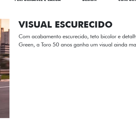
ADESIVOS ES
Os adesivos aplicados no c
única dessa edição para l
Próximo
Previous
Next
Tecnologia de