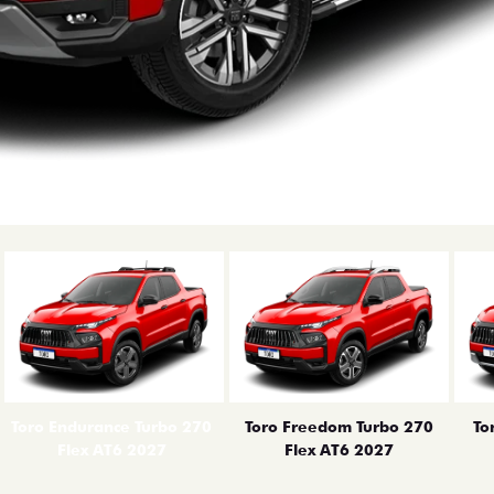
erior
Toro Endurance Turbo 270
Toro Freedom Turbo 270
To
Flex AT6 2027
Flex AT6 2027