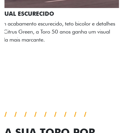
ADESIVOS ESTILIZADOS
Os adesivos aplicados no capô e nas laterais
reforçam a identidade única dessa edição para lá de
comemorativa.
Próximo
Previous
Next
Tecnologia de série
A SUA TORO POR
TODOS OS ÂNGULOS