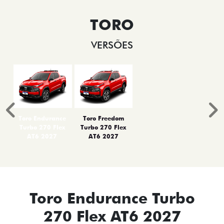
TORO
VERSÕES
Anterior
P
Toro Endurance
Toro Freedom
Turbo 270 Flex
Turbo 270 Flex
AT6 2027
AT6 2027
Toro Endurance Turbo
270 Flex AT6 2027