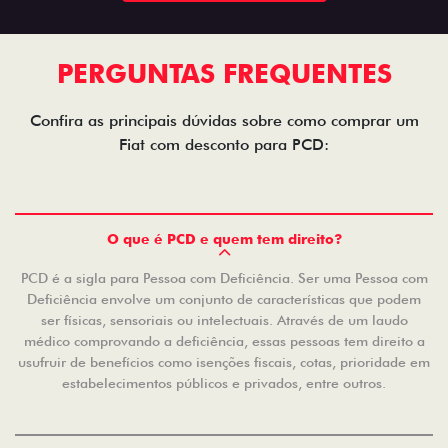
PERGUNTAS FREQUENTES
Confira as principais dúvidas sobre como comprar um
Fiat com desconto para PCD:
O que é PCD e quem tem direito?
PCD é a sigla para Pessoa com Deficiência. Ser uma Pessoa com
Deficiência envolve um conjunto de características que podem
ser físicas, sensoriais ou intelectuais. Através de um laudo
médico comprovando a deficiência, essas pessoas tem direito a
usufruir de benefícios como isenções fiscais, cotas, prioridade em
estabelecimentos públicos e privados, entre outros.