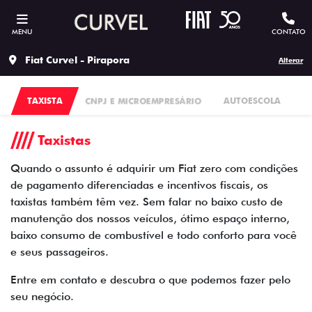
MENU
CONTATO
Fiat Curvel - Pirapora
Alterar
TAXISTA
CNPJ E MICROEMPRESÁRIO
AUTOESCOLA
P
Taxistas
Quando o assunto é adquirir um Fiat zero com condições
de pagamento diferenciadas e incentivos fiscais, os
taxistas também têm vez. Sem falar no baixo custo de
manutenção dos nossos veículos, ótimo espaço interno,
baixo consumo de combustível e todo conforto para você
e seus passageiros.
Entre em contato e descubra o que podemos fazer pelo
seu negócio.