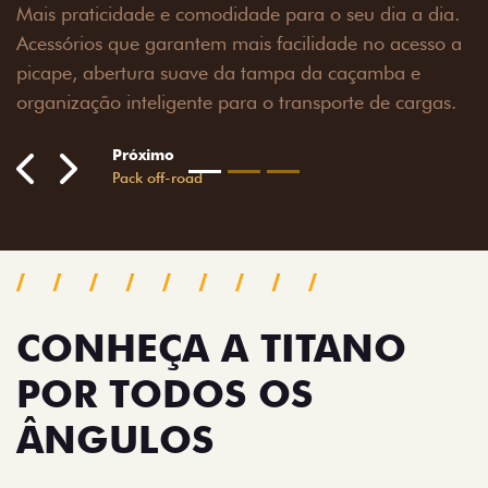
 seu dia a dia.
ade no acesso a
 caçamba e
orte de cargas.
CONHEÇA A TITANO
POR TODOS OS
ÂNGULOS