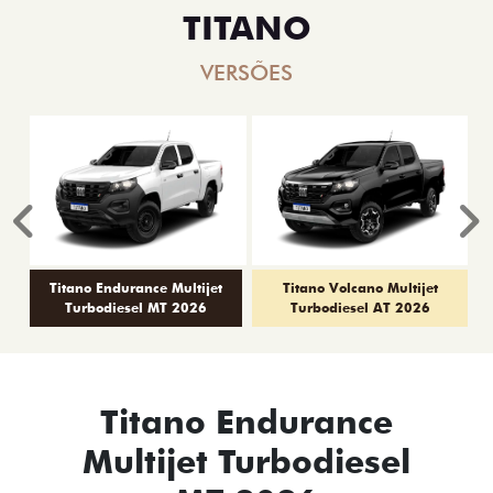
TITANO
VERSÕES
Anterior
P
Titano Endurance Multijet
Titano Volcano Multijet
Turbodiesel MT 2026
Turbodiesel AT 2026
Titano Endurance
Multijet Turbodiesel