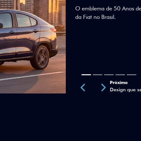
Teto bicolor, adesivos esti
uma identidade visual únic
Próximo
Previous
Next
Teto Panorâm