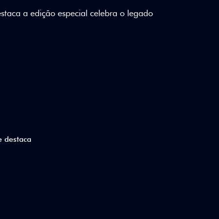
lizados e detalhes em Citrus Green criam
a.
ico