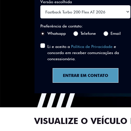
Versão escolhida
Preferência de contato:
Whatsapp
Telefone
Email
Li e aceito a
Política de Privacidade
e
concordo em receber comunicações da
concessionária.
ENTRAR EM CONTATO
VISUALIZE O VEÍCULO 