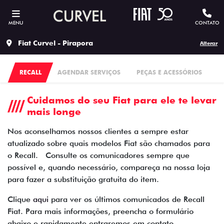
MENU
CONTATO
Fiat Curvel - Pirapora
Alterar
RECALL
AGENDAR SERVIÇOS
PEÇAS E ACESSÓRIOS
Cuidamos do seu Fiat para ele te levar
mais longe
Nos aconselhamos nossos clientes a sempre estar
atualizado sobre quais modelos Fiat são chamados para
o Recall. Consulte os comunicadores sempre que
possível e, quando necessário, compareça na nossa loja
para fazer a substituição gratuita do item.
Clique
aqui
para ver os últimos comunicados de Recall
Fiat. Para mais informações, preencha o formulário
abaixo e rapidamente entraremos em contato.