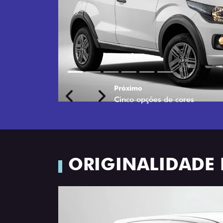
Próximo
Previous
Next
Rodas de liga leve
ORIGINALIDADE 