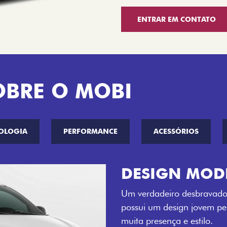
ENTRAR EM CONTATO
OBRE O MOBI
OLOGIA
PERFORMANCE
ACESSÓRIOS
CINCO OPÇÕE
O Fiat Mobi tem sempre um
entre o Preto Vulcano, Ver
Bari e Cinza Silverstone.