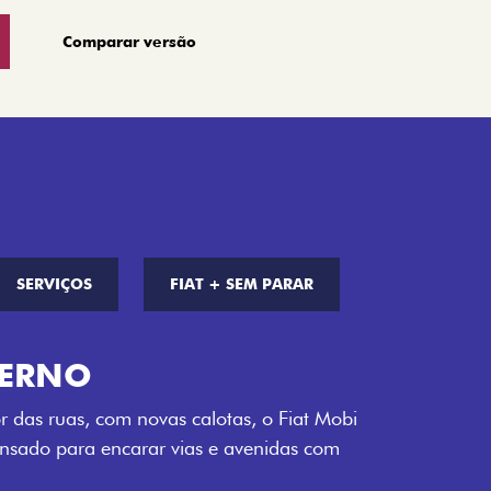
Comparar versão
SERVIÇOS
FIAT + SEM PARAR
S DE CORES
a opção de cor que é a sua cara. Escolha
melho Montecarlo, Branco Banchisa, Prata