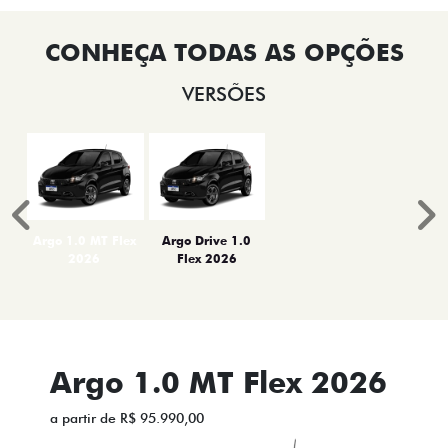
VERSÕES
Anterior
P
Argo 1.0 MT Flex
Argo Drive 1.0
2026
Flex 2026
Argo 1.0 MT Flex 2026
a partir de R$ 95.990,00