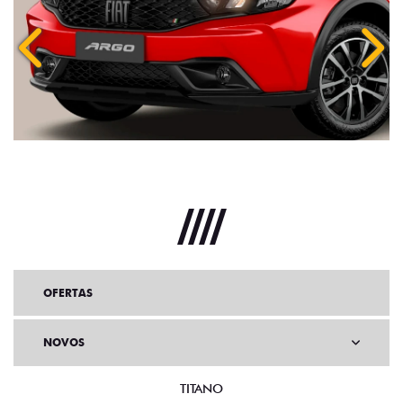
Anterior
Próx
OFERTAS
NOVOS
TITANO