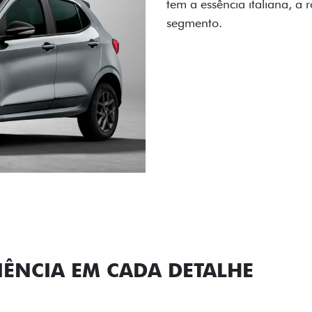
carro, que possui acabamen
Próximo
Previous
Next
Conjunto de l
IÊNCIA EM CADA DETALHE