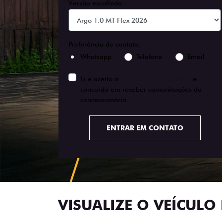
Versão escolhida
Preferência de contato:
Whatsapp
Telefone
Email
Li e aceito a
Política de Privacidade
e
concordo em receber comunicações da
concessionária.
ENTRAR EM CONTATO
VISUALIZE O VEÍCULO 