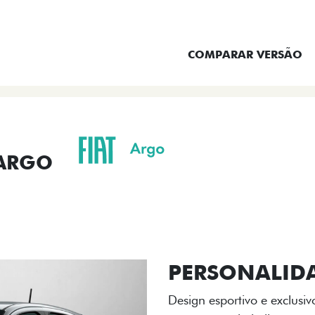
ENTRAR EM CONTATO
COMPARAR VERSÃO
 ARGO
ORMANCE
SEGURANÇA
ACESSÓRIOS
SER
ACABAMENTO
A flag italiana e o novo l