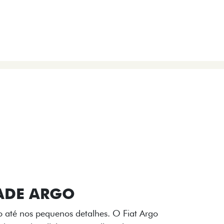
VIÇOS
FIAT + SEM PARAR
 E DESIGN INTERNO
ogo Fiat também aparecem no interior do