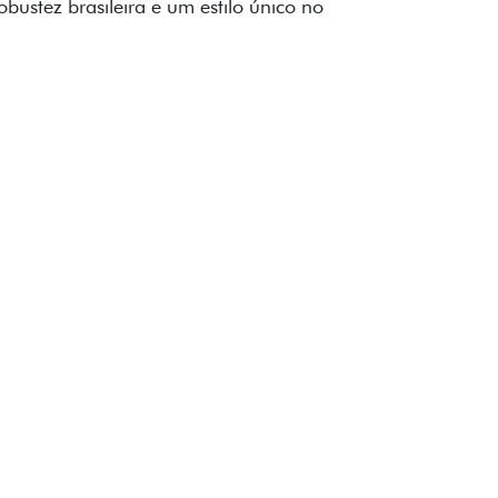
to impecável e detalhes escurecidos.
uzes