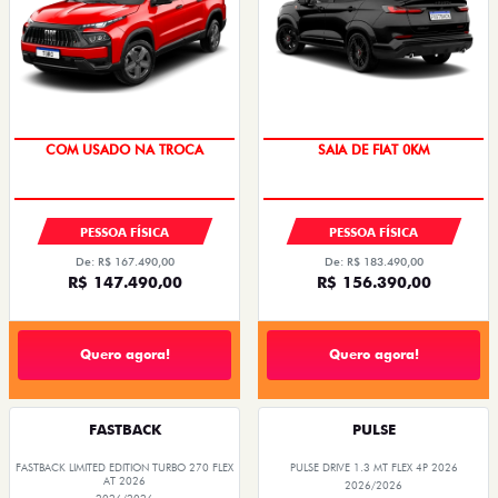
COM USADO NA TROCA
SAIA DE FIAT 0KM
PESSOA FÍSICA
PESSOA FÍSICA
De: R$ 167.490,00
De: R$ 183.490,00
R$ 147.490,00
R$ 156.390,00
Quero agora!
Quero agora!
FASTBACK
PULSE
FASTBACK LIMITED EDITION TURBO 270 FLEX
PULSE DRIVE 1.3 MT FLEX 4P 2026
AT 2026
2026/2026