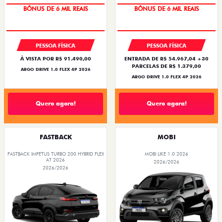
BÔNUS DE 6 MIL REAIS
BÔNUS DE 6 MIL REAIS
PESSOA FÍSICA
PESSOA FÍSICA
À VISTA POR R$ 91.490,00
ENTRADA DE R$ 54.967,04 +30
PARCELAS DE R$ 1.379,00
ARGO DRIVE 1.0 FLEX 4P 2026
ARGO DRIVE 1.0 FLEX 4P 2026
Quero agora!
Quero agora!
FASTBACK
MOBI
FASTBACK IMPETUS TURBO 200 HYBRID FLEX
MOBI LIKE 1.0 2026
AT 2026
2026/2026
2026/2026