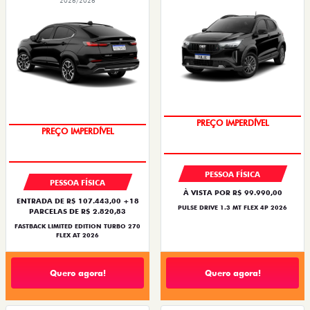
2026/2026
PREÇO IMPERDÍVEL
PREÇO IMPERDÍVEL
PESSOA FÍSICA
PESSOA FÍSICA
À VISTA POR R$ 99.990,00
ENTRADA DE R$ 107.443,00 +18
PULSE DRIVE 1.3 MT FLEX 4P 2026
PARCELAS DE R$ 2.820,83
FASTBACK LIMITED EDITION TURBO 270
FLEX AT 2026
Quero agora!
Quero agora!