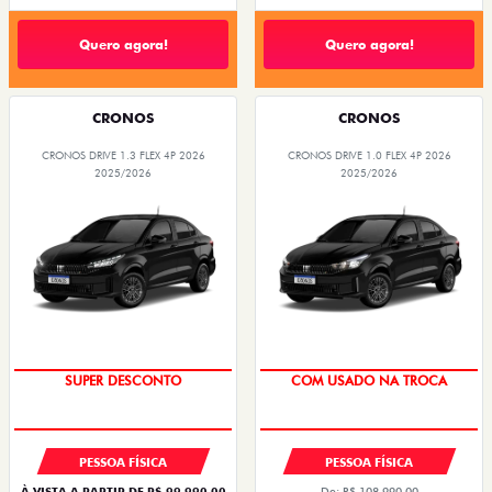
Quero agora!
Quero agora!
CRONOS
CRONOS
CRONOS DRIVE 1.3 FLEX 4P 2026
CRONOS DRIVE 1.0 FLEX 4P 2026
2025/2026
2025/2026
SUPER DESCONTO
COM USADO NA TROCA
PESSOA FÍSICA
PESSOA FÍSICA
À VISTA A PARTIR DE R$ 99.990,00
De: R$ 108.990,00