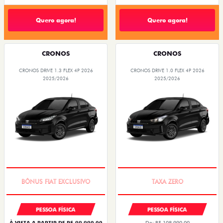
Quero agora!
Quero agora!
CRONOS
CRONOS
CRONOS DRIVE 1.3 FLEX 4P 2026
CRONOS DRIVE 1.0 FLEX 4P 2026
2025/2026
2025/2026
SUPER DESCONTO
COM USADO NA TROCA
PESSOA FÍSICA
PESSOA FÍSICA
À VISTA A PARTIR DE R$ 99.990,00
De: R$ 108.990,00