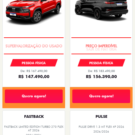
COM USADO NA TROCA
SAIA DE FIAT 0KM
PESSOA FÍSICA
PESSOA FÍSICA
De: R$ 167.490,00
De: R$ 183.490,00
R$ 147.490,00
R$ 156.390,00
Quero agora!
Quero agora!
FASTBACK
PULSE
FASTBACK LIMITED EDITION TURBO 270 FLEX
PULSE DRIVE 1.3 MT FLEX 4P 2026
AT 2026
2026/2026