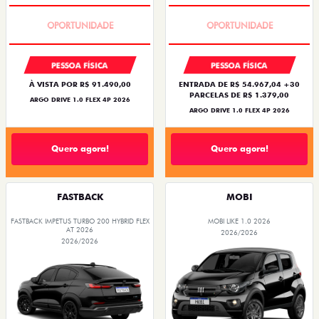
BÔNUS DE 6 MIL REAIS
BÔNUS DE 6 MIL REAIS
PESSOA FÍSICA
PESSOA FÍSICA
À VISTA POR R$ 91.490,00
ENTRADA DE R$ 54.967,04 +30
PARCELAS DE R$ 1.379,00
ARGO DRIVE 1.0 FLEX 4P 2026
ARGO DRIVE 1.0 FLEX 4P 2026
Quero agora!
Quero agora!
FASTBACK
MOBI
FASTBACK IMPETUS TURBO 200 HYBRID FLEX
MOBI LIKE 1.0 2026
AT 2026
2026/2026
2026/2026