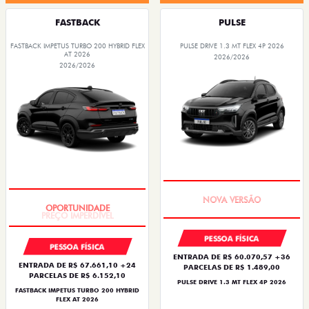
FASTBACK
PULSE
FASTBACK IMPETUS TURBO 200 HYBRID FLEX
PULSE DRIVE 1.3 MT FLEX 4P 2026
AT 2026
2026/2026
2026/2026
PREÇO IMPERDÍVEL
PREÇO IMPERDÍVEL
PESSOA FÍSICA
PESSOA FÍSICA
ENTRADA DE R$ 60.070,57 +36
ENTRADA DE R$ 67.661,10 +24
PARCELAS DE R$ 1.489,00
PARCELAS DE R$ 6.152,10
PULSE DRIVE 1.3 MT FLEX 4P 2026
FASTBACK IMPETUS TURBO 200 HYBRID
FLEX AT 2026