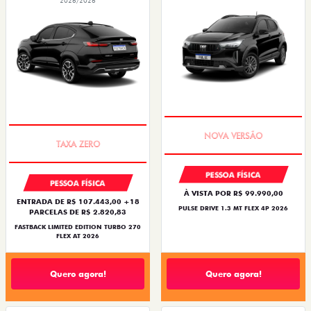
2026/2026
PREÇO IMPERDÍVEL
PREÇO IMPERDÍVEL
PESSOA FÍSICA
PESSOA FÍSICA
À VISTA POR R$ 99.990,00
ENTRADA DE R$ 107.443,00 +18
PULSE DRIVE 1.3 MT FLEX 4P 2026
PARCELAS DE R$ 2.820,83
FASTBACK LIMITED EDITION TURBO 270
FLEX AT 2026
Quero agora!
Quero agora!