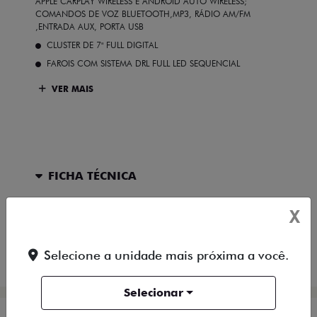
APPLE CARPLAY WIRELESS E ANDROID AUTO WIRELESS;
COMANDOS DE VOZ BLUETOOTH,MP3, RÁDIO AM/FM
,ENTRADA AUX, PORTA USB
CLUSTER DE 7" FULL DIGITAL
FAROIS COM SISTEMA DRL FULL LED SEQUENCIAL
VER MAIS
FICHA TÉCNICA
X
ENTRAR EM CONTATO
Selecione a unidade mais próxima a você.
COMPARAR VERSÃO
Selecionar