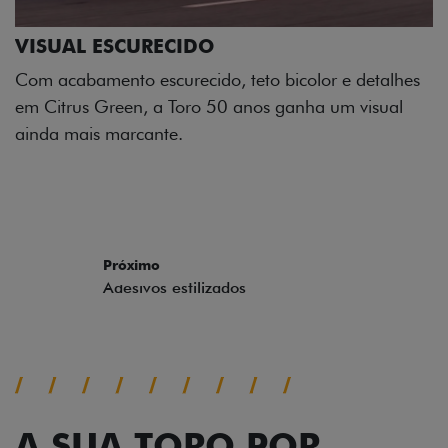
Os adesivos aplicados no capô e nas laterais
reforçam a identidade única dessa edição para lá de
comemorativa.
Próximo
Previous
Next
Tecnologia de série
A SUA TORO POR
TODOS OS ÂNGULOS