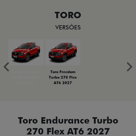
TORO
VERSÕES
Anterior
P
Toro Endurance
Toro Freedom
Turbo 270 Flex
Turbo 270 Flex
AT6 2027
AT6 2027
Toro Endurance Turbo
270 Flex AT6 2027