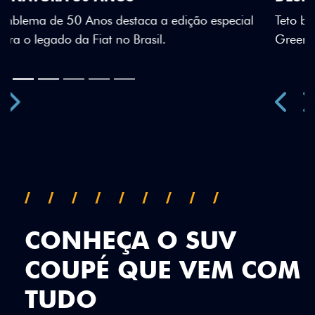
Teto bicolor, adesivos estilizados e detalhes em Citrus
Green criam uma identidade visual única.
Próximo
Previous
Next
Teto Panorâmico
CONHEÇA O SUV
COUPÉ QUE VEM COM
TUDO