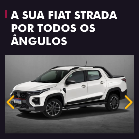
A SUA FIAT STRADA
POR TODOS OS
ÂNGULOS
Anterior
Próx