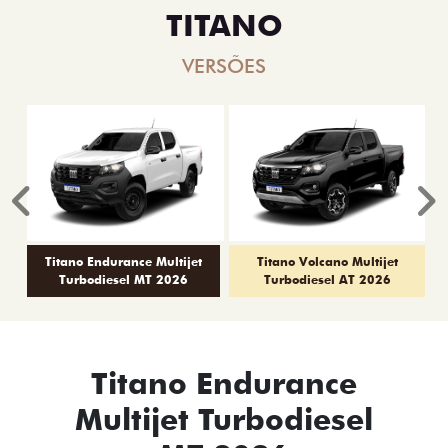
TITANO
VERSÕES
Anterior
P
Titano Endurance Multijet
Titano Volcano Multijet
Turbodiesel MT 2026
Turbodiesel AT 2026
Titano Endurance
Multijet Turbodiesel