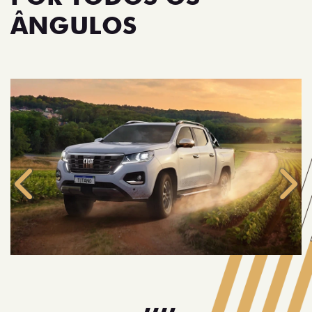
ÂNGULOS
Anterior
Próx