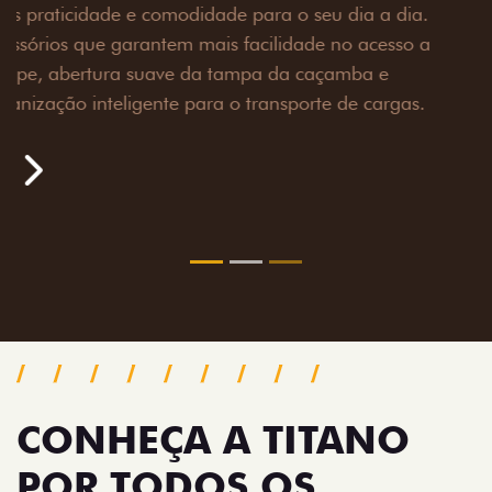
Prepare sua picape para qualquer desafio. O Pack
off-road combina engate de reboque para até 3,5
toneladas, alargadores de para-lamas e overbumper,
oferecendo mais capacidade de reboque, proteção
extra para a carroceria e um visual ainda mais
imponente para enfrentar qualquer terreno com
confiança.
Próximo
Previous
Next
Pack tecnologia
CONHEÇA A TITANO
POR TODOS OS