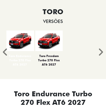
TORO
VERSÕES
Anterior
P
Toro Endurance
Toro Freedom
Turbo 270 Flex
Turbo 270 Flex
AT6 2027
AT6 2027
Toro Endurance Turbo
270 Flex AT6 2027