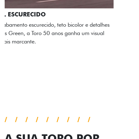
ADESIVOS ESTILIZADOS
Os adesivos aplicados no capô e nas laterais
reforçam a identidade única dessa edição para lá de
comemorativa.
Próximo
Previous
Next
Tecnologia de série
A SUA TORO POR
TODOS OS ÂNGULOS