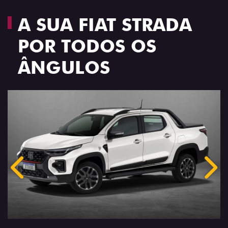
A SUA FIAT STRADA
POR TODOS OS
ÂNGULOS
Anterior
Próx