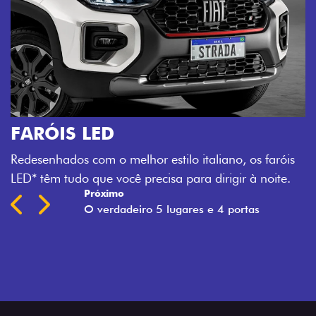
róis
te.