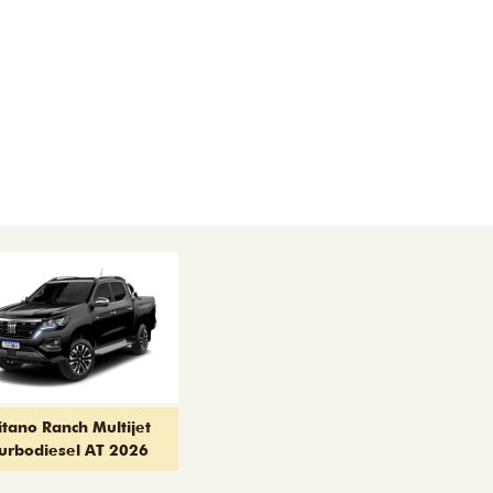
itano Ranch Multijet
urbodiesel AT 2026