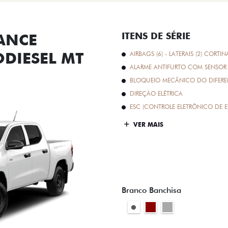
ANCE
ITENS DE SÉRIE
ODIESEL MT
AIRBAGS (6) - LATERAIS (2) CORTIN
ALARME ANTIFURTO COM SENSOR 
BLOQUEIO MECÂNICO DO DIFEREN
DIREÇÃO ELÉTRICA
ESC (CONTROLE ELETRÔNICO DE E
VER MAIS
Branco Banchisa