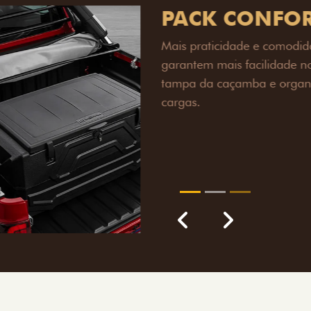
PACK OFF-R
Prepare sua picape para q
engate de reboque para at
lamas e overbumper, ofer
proteção extra para a carr
para enfrentar qualquer te
Próximo
Previous
Next
Pack tecnolog