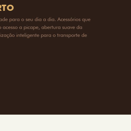
OAD
ualquer desafio. O Pack off-road combina
é 3,5 toneladas, alargadores de para-
ecendo mais capacidade de reboque,
oceria e um visual ainda mais imponente
rreno com confiança.
ia