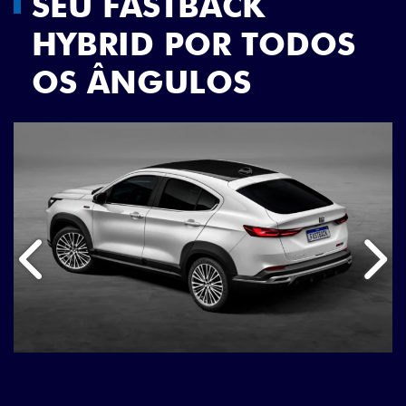
SEU FASTBACK
HYBRID POR TODOS
OS ÂNGULOS
Anterior
Próx