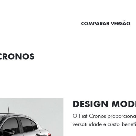
ENTRAR EM CONTATO
COMPARAR VERSÃO
 CRONOS
ORMANCE
SEGURANÇA
ACESSÓRIOS
SER
RODAS DE LI
As rodas de liga leve com
diamantado elevam o estil
personalidade para cada v