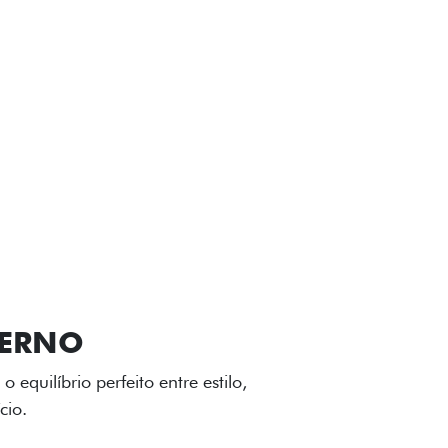
VIÇOS
FIAT + SEM PARAR
GA-LEVE
 desenho dinâmico e acabamento
o do Fiat Cronos, trazendo mais
iagem.