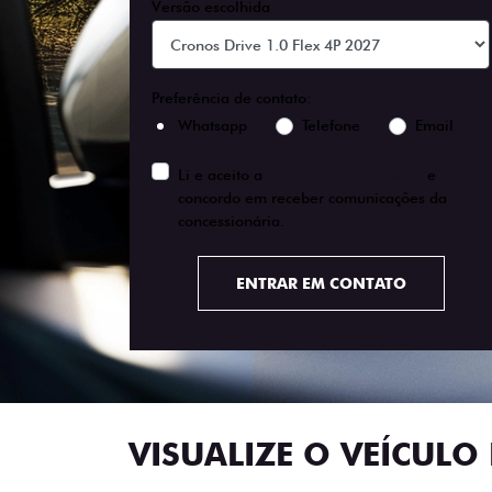
Versão escolhida
Preferência de contato:
Whatsapp
Telefone
Email
Li e aceito a
Política de Privacidade
e
concordo em receber comunicações da
concessionária.
ENTRAR EM CONTATO
VISUALIZE O VEÍCULO 