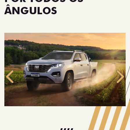
ÂNGULOS
Anterior
Próx