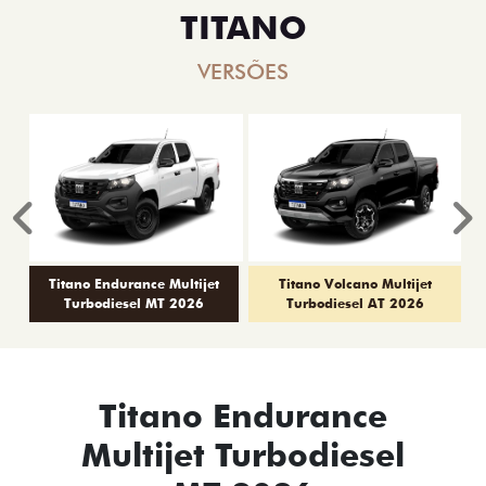
TITANO
VERSÕES
Anterior
P
Titano Endurance Multijet
Titano Volcano Multijet
Turbodiesel MT 2026
Turbodiesel AT 2026
Titano Endurance
Multijet Turbodiesel