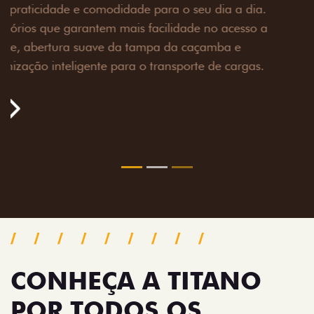
Prepare sua picape para qualquer desafio. O Pack
off-road combina engate de reboque para até 3,5
toneladas, alargadores de para-lamas e overbumper,
oferecendo mais capacidade de reboque, proteção
extra para a carroceria e um visual ainda mais
imponente para enfrentar qualquer terreno com
confiança.
Próximo
Previous
Next
Pack tecnologia
CONHEÇA A TITANO
POR TODOS OS