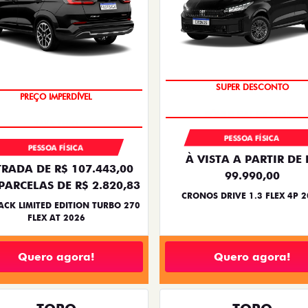
BÔNUS DE ATÉ R$ 14 MIL
COM USADO NA TROCA
SUPER DESCONTO
PREÇO IMPERDÍVEL
PESSOA FÍSICA
PESSOA FÍSICA
À VISTA A PARTIR DE 
RADA DE R$ 107.443,00
99.990,00
PARCELAS DE R$ 2.820,83
CRONOS DRIVE 1.3 FLEX 4P 
ACK LIMITED EDITION TURBO 270
FLEX AT 2026
Quero agora!
Quero agora!