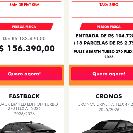
SAIA DE FIAT 0KM
TAXA ZERO
PREÇO IMPERDÍVEL
PESSOA FÍSICA
PESSOA FÍSICA
ENTRADA DE R$ 104.72
De: R$ 183.490,00
+18 PARCELAS DE R$ 2.7
$ 156.390,00
PULSE ABARTH TURBO 270 FLEX
2026
Quero agora!
Quero agora!
FASTBACK
CRONOS
BACK LIMITED EDITION TURBO
CRONOS DRIVE 1.3 FLEX 4P 
270 FLEX AT 2026
2025/2026
2026/2026