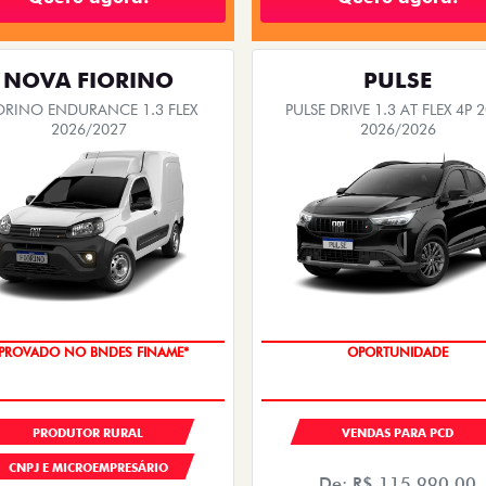
NOVA FIORINO
PULSE
ORINO ENDURANCE 1.3 FLEX
PULSE DRIVE 1.3 AT FLEX 4P 
2026/2027
2026/2026
PROVADO NO BNDES FINAME*
OPORTUNIDADE
PRODUTOR RURAL
VENDAS PARA PCD
CNPJ E MICROEMPRESÁRIO
De: R$ 115.990,00