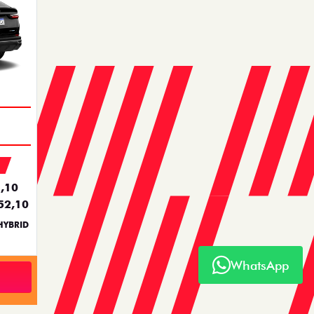
,10
52,10
HYBRID
WhatsApp