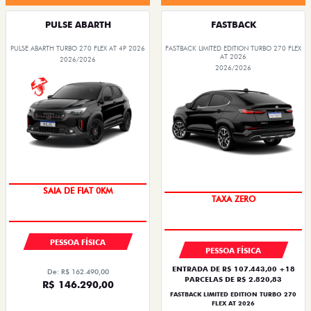
PULSE ABARTH
FASTBACK
PULSE ABARTH TURBO 270 FLEX AT 4P 2026
FASTBACK LIMITED EDITION TURBO 270 FLEX
AT 2026
2026/2026
2026/2026
SAIA DE FIAT 0KM
TAXA ZERO
PESSOA FÍSICA
PESSOA FÍSICA
ENTRADA DE R$ 107.443,00 +18
De: R$ 162.490,00
PARCELAS DE R$ 2.820,83
R$ 146.290,00
FASTBACK LIMITED EDITION TURBO 270
FLEX AT 2026