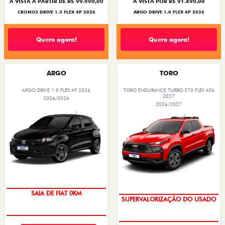
À VISTA A PARTIR DE R$ 99.990,00
À VISTA POR R$ 91.490,00
CRONOS DRIVE 1.3 FLEX 4P 2026
ARGO DRIVE 1.0 FLEX 4P 2026
Quero agora!
Quero agora!
ARGO
TORO
ARGO DRIVE 1.0 FLEX 4P 2026
TORO ENDURANCE TURBO 270 FLEX AT6
2027
2026/2026
2026/2027
SAIA DE FIAT 0KM
SUPERVALORIZAÇÃO DO USADO