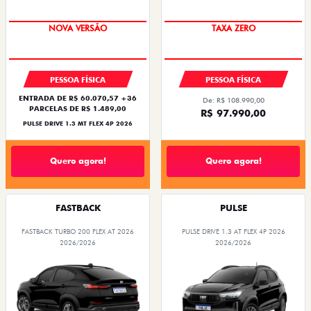
NOVA VERSÃO
TAXA ZERO
PESSOA FÍSICA
PESSOA FÍSICA
ENTRADA DE R$ 60.070,57 +36
De: R$ 108.990,00
PARCELAS DE R$ 1.489,00
R$ 97.990,00
PULSE DRIVE 1.3 MT FLEX 4P 2026
Quero agora!
Quero agora!
FASTBACK
PULSE
FASTBACK TURBO 200 FLEX AT 2026
PULSE DRIVE 1.3 AT FLEX 4P 2026
2026/2026
2026/2026