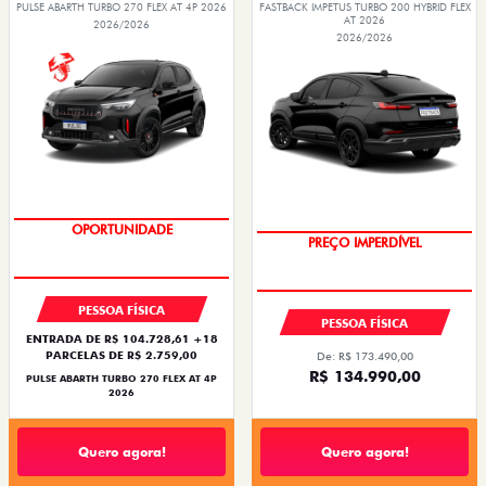
PULSE ABARTH TURBO 270 FLEX AT 4P 2026
FASTBACK IMPETUS TURBO 200 HYBRID FLEX
AT 2026
2026/2026
2026/2026
OPORTUNIDADE
PREÇO IMPERDÍVEL
PESSOA FÍSICA
PESSOA FÍSICA
ENTRADA DE R$ 104.728,61 +18
PARCELAS DE R$ 2.759,00
De: R$ 173.490,00
R$ 134.990,00
PULSE ABARTH TURBO 270 FLEX AT 4P
2026
Quero agora!
Quero agora!