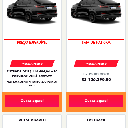
PREÇO IMPERDÍVEL
SAIA DE FIAT 0KM
PESSOA FÍSICA
PESSOA FÍSICA
ENTRADA DE R$ 118.434,84 +18
De: R$ 183.490,00
PARCELAS DE R$ 3.089,00
R$ 156.390,00
FASTBACK ABARTH TURBO 270 FLEX AT
2026
Quero agora!
Quero agora!
PULSE ABARTH
FASTBACK