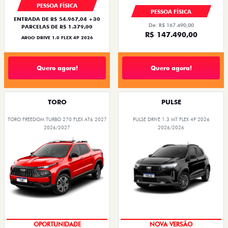
PESSOA FÍSICA
PESSOA FÍSICA
ENTRADA DE R$ 54.967,04 +30
De: R$ 167.490,00
PARCELAS DE R$ 1.379,00
R$ 147.490,00
ARGO DRIVE 1.0 FLEX 4P 2026
Quero agora!
Quero agora!
TORO
PULSE
TORO FREEDOM TURBO 270 FLEX AT6 2027
PULSE DRIVE 1.3 MT FLEX 4P 2026
2026/2027
2026/2026
OPORTUNIDADE
NOVA VERSÃO