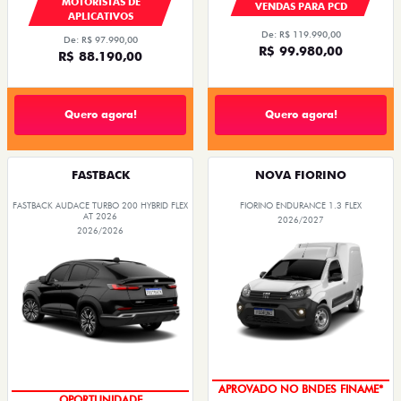
MOTORISTAS DE
VENDAS PARA PCD
APLICATIVOS
De: R$ 119.990,00
De: R$ 97.990,00
R$ 99.980,00
R$ 88.190,00
Quero agora!
Quero agora!
FASTBACK
NOVA FIORINO
FASTBACK AUDACE TURBO 200 HYBRID FLEX
FIORINO ENDURANCE 1.3 FLEX
AT 2026
2026/2027
2026/2026
APROVADO NO BNDES FINAME*
OPORTUNIDADE