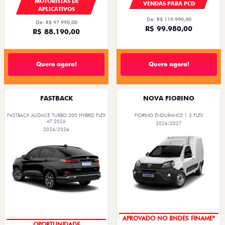
MOTORISTAS DE
VENDAS PARA PCD
APLICATIVOS
De: R$ 119.990,00
De: R$ 97.990,00
R$ 99.980,00
R$ 88.190,00
Quero agora!
Quero agora!
FASTBACK
NOVA FIORINO
FASTBACK AUDACE TURBO 200 HYBRID FLEX
FIORINO ENDURANCE 1.3 FLEX
AT 2026
2026/2027
2026/2026
APROVADO NO BNDES FINAME*
OPORTUNIDADE