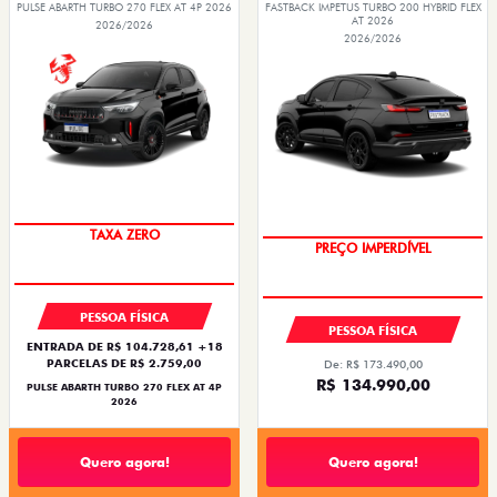
PULSE ABARTH TURBO 270 FLEX AT 4P 2026
FASTBACK IMPETUS TURBO 200 HYBRID FLEX
AT 2026
2026/2026
2026/2026
TAXA ZERO
PREÇO IMPERDÍVEL
PESSOA FÍSICA
PESSOA FÍSICA
ENTRADA DE R$ 104.728,61 +18
PARCELAS DE R$ 2.759,00
De: R$ 173.490,00
R$ 134.990,00
PULSE ABARTH TURBO 270 FLEX AT 4P
2026
Quero agora!
Quero agora!