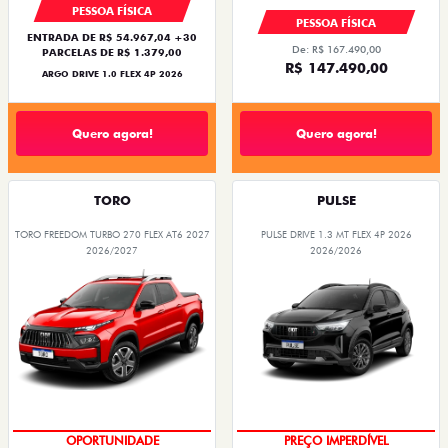
PESSOA FÍSICA
PESSOA FÍSICA
ENTRADA DE R$ 54.967,04 +30
De: R$ 167.490,00
PARCELAS DE R$ 1.379,00
R$ 147.490,00
ARGO DRIVE 1.0 FLEX 4P 2026
Quero agora!
Quero agora!
TORO
PULSE
TORO FREEDOM TURBO 270 FLEX AT6 2027
PULSE DRIVE 1.3 MT FLEX 4P 2026
2026/2027
2026/2026
OPORTUNIDADE
PREÇO IMPERDÍVEL