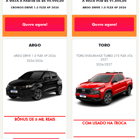
À VISTA A PARTIR DE R$ 99.990,00
À VISTA POR R$ 91.490,00
CRONOS DRIVE 1.3 FLEX 4P 2026
ARGO DRIVE 1.0 FLEX 4P 2026
Quero agora!
Quero agora!
ARGO
TORO
ARGO DRIVE 1.0 FLEX 4P 2026
TORO ENDURANCE TURBO 270 FLEX AT6
2027
2026/2026
2026/2027
BÔNUS DE 6 MIL REAIS
COM USADO NA TROCA