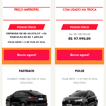
PREÇO IMPERDÍVEL
COM USADO NA TROCA
PESSOA FÍSICA
PESSOA FÍSICA
ENTRADA DE R$ 60.070,57 +36
De: R$ 108.990,00
PARCELAS DE R$ 1.489,00
R$ 97.990,00
PULSE DRIVE 1.3 MT FLEX 4P 2026
Quero agora!
Quero agora!
FASTBACK
PULSE
FASTBACK TURBO 200 FLEX AT 2026
PULSE DRIVE 1.3 AT FLEX 4P 2026
2026/2026
2026/2026