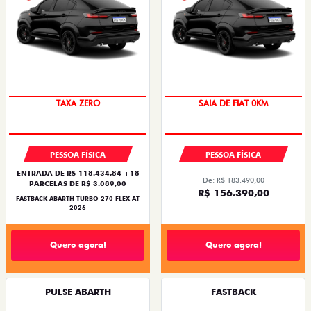
TAXA ZERO
SAIA DE FIAT 0KM
PESSOA FÍSICA
PESSOA FÍSICA
ENTRADA DE R$ 118.434,84 +18
De: R$ 183.490,00
PARCELAS DE R$ 3.089,00
R$ 156.390,00
FASTBACK ABARTH TURBO 270 FLEX AT
2026
Quero agora!
Quero agora!
PULSE ABARTH
FASTBACK