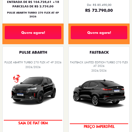
ENTRADA DE R$ 104.728,61 +18
De: R$ 85.490,00
PARCELAS DE R$ 2.759,00
R$ 72.790,00
PULSE ABARTH TURBO 270 FLEX AT 4P
2026
Quero agora!
Quero agora!
PULSE ABARTH
FASTBACK
PULSE ABARTH TURBO 270 FLEX AT 4P 2026
FASTBACK LIMITED EDITION TURBO 270 FLEX
AT 2026
2026/2026
2026/2026
SAIA DE FIAT 0KM
PREÇO IMPERDÍVEL