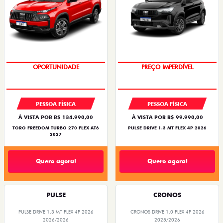
OPORTUNIDADE
PREÇO IMPERDÍVEL
PESSOA FÍSICA
PESSOA FÍSICA
À VISTA POR R$ 134.990,00
À VISTA POR R$ 99.990,00
TORO FREEDOM TURBO 270 FLEX AT6
PULSE DRIVE 1.3 MT FLEX 4P 2026
2027
Quero agora!
Quero agora!
PULSE
CRONOS
PULSE DRIVE 1.3 MT FLEX 4P 2026
CRONOS DRIVE 1.0 FLEX 4P 2026
2026/2026
2025/2026