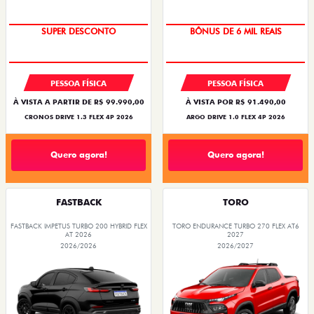
SUPER DESCONTO
BÔNUS DE 6 MIL REAIS
PESSOA FÍSICA
PESSOA FÍSICA
À VISTA A PARTIR DE R$ 99.990,00
À VISTA POR R$ 91.490,00
CRONOS DRIVE 1.3 FLEX 4P 2026
ARGO DRIVE 1.0 FLEX 4P 2026
Quero agora!
Quero agora!
FASTBACK
TORO
FASTBACK IMPETUS TURBO 200 HYBRID FLEX
TORO ENDURANCE TURBO 270 FLEX AT6
AT 2026
2027
2026/2026
2026/2027