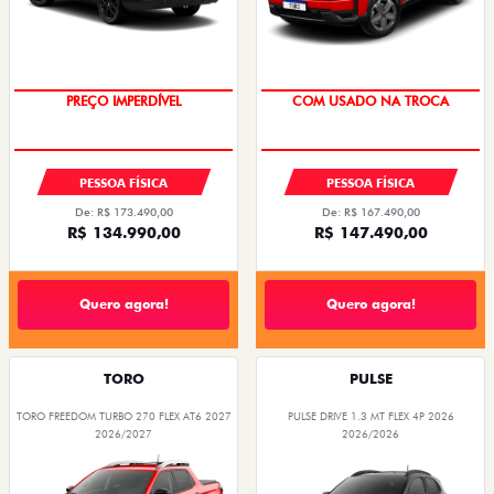
PREÇO IMPERDÍVEL
COM USADO NA TROCA
PESSOA FÍSICA
PESSOA FÍSICA
De: R$ 173.490,00
De: R$ 167.490,00
R$ 134.990,00
R$ 147.490,00
Quero agora!
Quero agora!
TORO
PULSE
TORO FREEDOM TURBO 270 FLEX AT6 2027
PULSE DRIVE 1.3 MT FLEX 4P 2026
2026/2027
2026/2026