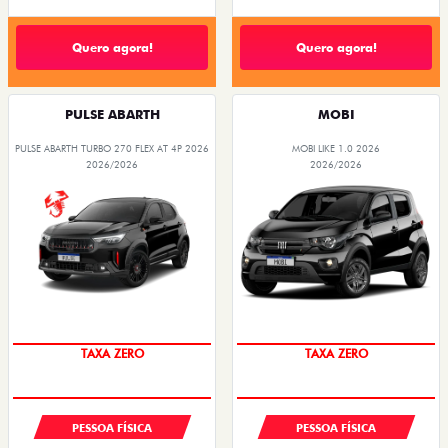
Quero agora!
Quero agora!
PULSE ABARTH
MOBI
PULSE ABARTH TURBO 270 FLEX AT 4P 2026
MOBI LIKE 1.0 2026
2026/2026
2026/2026
TAXA ZERO
TAXA ZERO
PESSOA FÍSICA
PESSOA FÍSICA